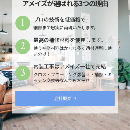
アメイズが選ばれる3つの理由
1
プロの技術を低価格で
細部まで忠実に再現いたします。
最高の補修材料を使用します。
2
使う補修材料はかなり多く適材適所に使
い分け！！
内装工事はアメイズ一社で完結
3
クロス・フローリング張替え・補修・キ
ッチン交換等なんでもお任せ！
会社概要