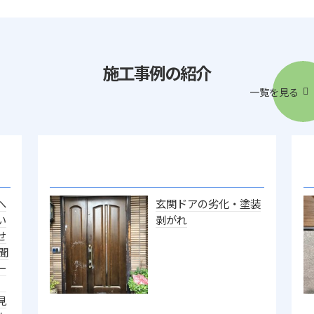
施工事例の紹介
一覧を見る
へ
玄関ドアの劣化・塗装
い
剥がれ
せ
聞
ー
、
見